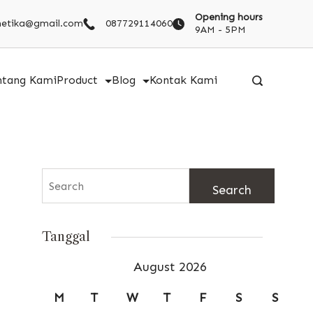
Opening hours
metika@gmail.com
087729114060
9AM - 5PM
ntang Kami
Product
Blog
Kontak Kami
Search
for:
Tanggal
August 2026
M
T
W
T
F
S
S