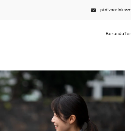
ptdivaasiakos
Beranda
Te