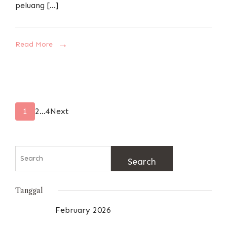
peluang […]
Read More
Posts
Page
Page
Page
1
2
…
4
Next
pagination
Search
for:
Tanggal
February 2026