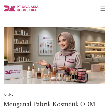
Skip
to
PT
content
Diva
Asia
Kosmetika
Artikel
Mengenal Pabrik Kosmetik ODM