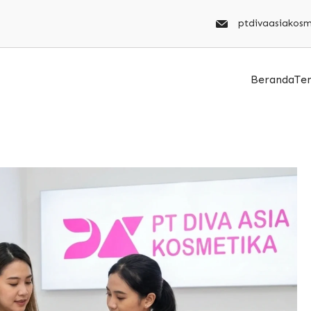
ptdivaasiakos
Beranda
Te