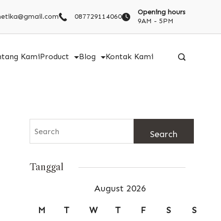
Opening hours
metika@gmail.com
087729114060
9AM - 5PM
ntang Kami
Product
Blog
Kontak Kami
Search
for:
Tanggal
August 2026
M
T
W
T
F
S
S