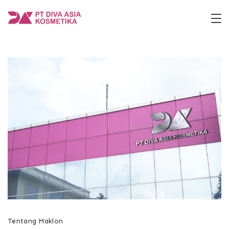
Skip
to
PT
content
Diva
Asia
Kosmetika
Tentang Maklon