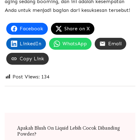
aging sedang booming, dan ini adalah kesempatan
Anda untuk menjadi bagian dari kesuksesan tersebut!
Facebook
Share on X
LinkedIn
WhatsApp
Email
Copy Link
Post Views:
134
Post
Apakah Blush On Liquid Lebih Cocok Dibanding
Navigation
Powder?