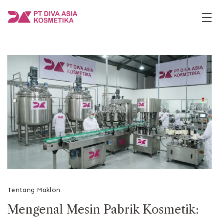
Skip
to
PT
content
Diva
Asia
Kosmetika
Tentang Maklon
Mengenal Mesin Pabrik Kosmetik: