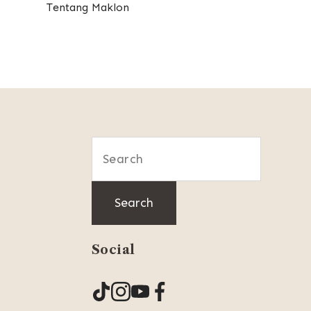
Tentang Maklon
Search
for:
Social