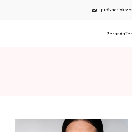
ptdivaasiakos
Beranda
Te