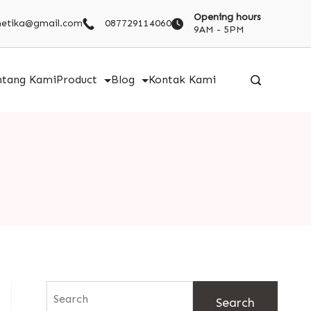
Opening hours
metika@gmail.com
087729114060
9AM - 5PM
ntang Kami
Product
Blog
Kontak Kami
Search