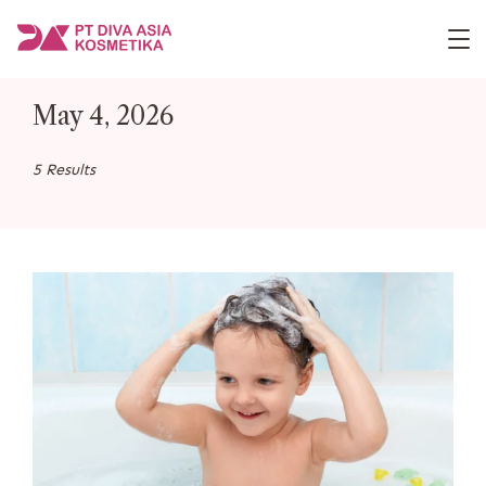
Skip
to
PT
content
Diva
May 4, 2026
Asia
Kosmetika
5 Results