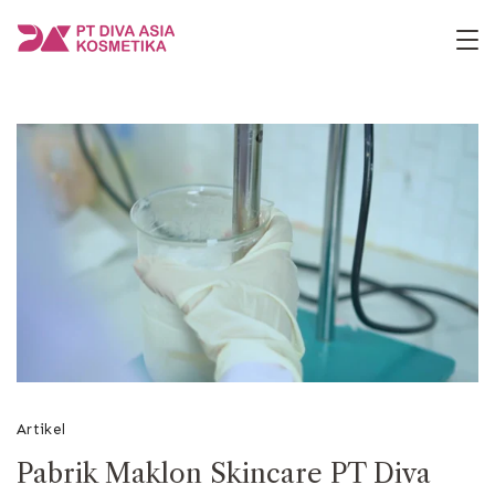
Skip
to
PT
content
Diva
Asia
Kosmetika
Artikel
Pabrik Maklon Skincare PT Diva