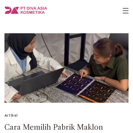
Skip
to
PT
content
Diva
Asia
Kosmetika
Artikel
Cara Memilih Pabrik Maklon