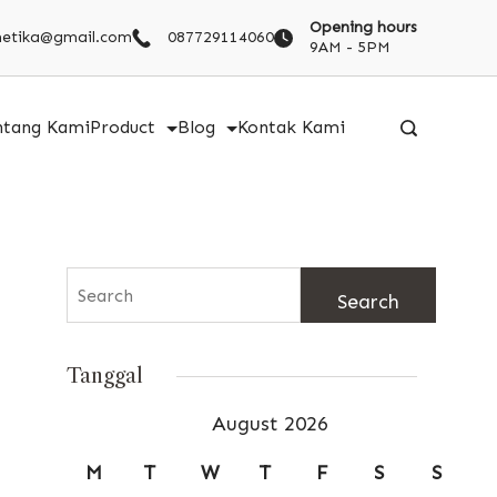
Opening hours
metika@gmail.com
087729114060
9AM - 5PM
ntang Kami
Product
Blog
Kontak Kami
Search
for:
Tanggal
August 2026
M
T
W
T
F
S
S