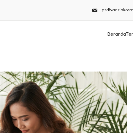
ptdivaasiakos
Beranda
Te