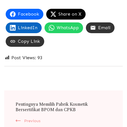
Facebook
Share on X
LinkedIn
WhatsApp
Email
Copy Link
Post Views:
93
Post
Pentingnya Memilih Pabrik Kosmetik
Navigation
Bersertifikat BPOM dan CPKB
Previous