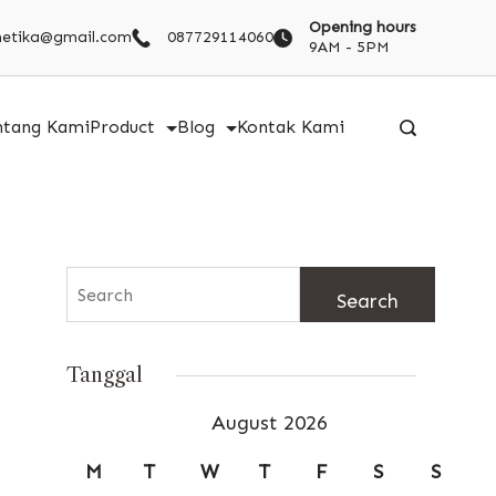
Opening hours
metika@gmail.com
087729114060
9AM - 5PM
ntang Kami
Product
Blog
Kontak Kami
Search
for:
Tanggal
August 2026
M
T
W
T
F
S
S