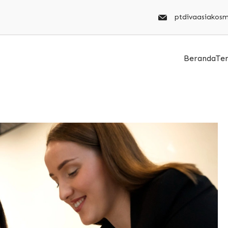
ptdivaasiakos
Beranda
Te