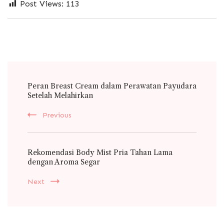
Post Views:
113
Post
Peran Breast Cream dalam Perawatan Payudara
Navigation
Setelah Melahirkan
Previous
Rekomendasi Body Mist Pria Tahan Lama
dengan Aroma Segar
Next