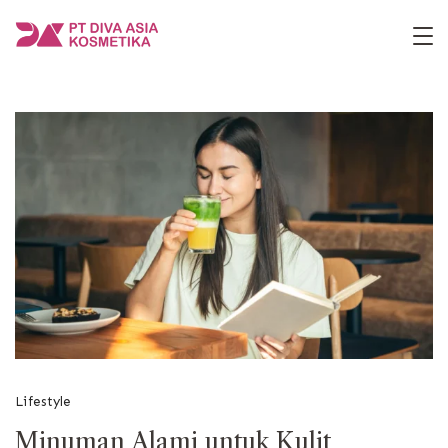
Skip
to
PT
content
Diva
Asia
Kosmetika
Lifestyle
Minuman Alami untuk Kulit