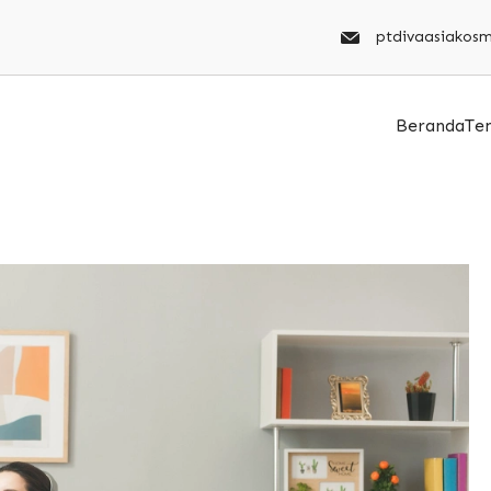
ptdivaasiakos
Beranda
Te