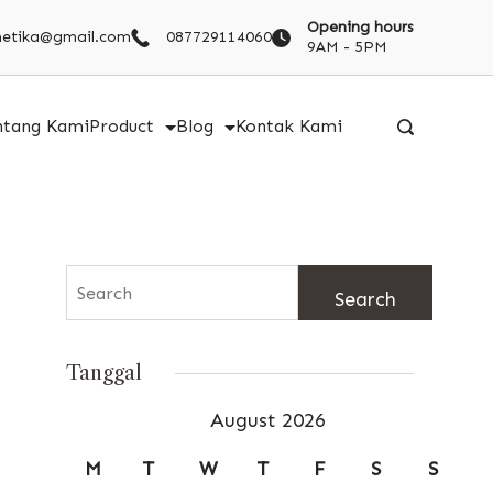
Opening hours
metika@gmail.com
087729114060
9AM - 5PM
ntang Kami
Product
Blog
Kontak Kami
Search
for:
Tanggal
August 2026
M
T
W
T
F
S
S