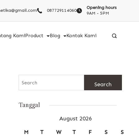
Opening hours
metika@gmail.com
087729114060
9AM - 5PM
ntang Kami
Product
Blog
Kontak Kami
Search
for:
Tanggal
August 2026
M
T
W
T
F
S
S