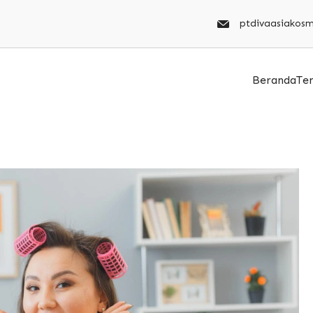
ptdivaasiakos
Beranda
Te