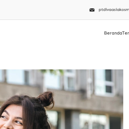
ptdivaasiakos
Beranda
Te