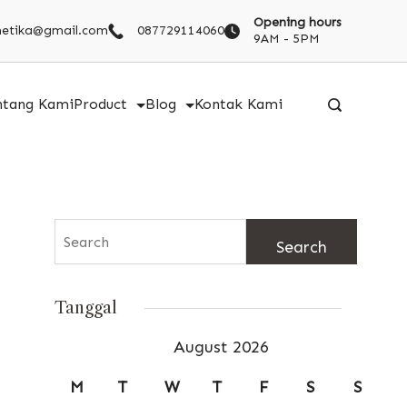
Opening hours
metika@gmail.com
087729114060
9AM - 5PM
ntang Kami
Product
Blog
Kontak Kami
Search
for:
Tanggal
August 2026
M
T
W
T
F
S
S